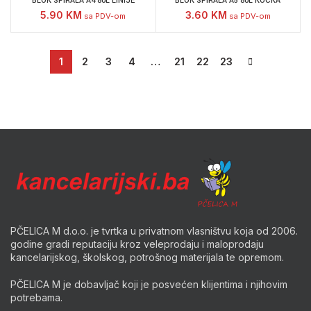
BLOK SPIRALA A4 80L LINIJE
BLOK SPIRALA A5 80L KOCKA
5.90
KM
3.60
KM
sa PDV-om
sa PDV-om
1
2
3
4
…
21
22
23
PČELICA M d.o.o. je tvrtka u privatnom vlasništvu koja od 2006.
godine gradi reputaciju kroz veleprodaju i maloprodaju
kancelarijskog, školskog, potrošnog materijala te opremom.
PČELICA M je dobavljač koji je posvećen klijentima i njihovim
potrebama.