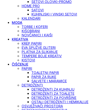
SETOVI OLOVKI-PROMO
HOME PRO
SATOVI
KUHINJSKI I VINSKI SETOVI
KALENDARI
MODA
TORBE I KOFERI
KIŠOBRANI
NOVČANICI I KAIŠI
KREATIVA
KREP PAPIRI
EVA SPUŽVE GLITERI
PLATNA ZA SLIKANJE
TEMPERE BOJE KREATIV
KISTOVI
ČIŠĆENJE
PAPIRI
TOALETNI PAPIR
PAPIR ZA RUKE
SALVETE I MARAMICE
DETRDŽENTI
DETRDŽENTI ZA KUHINJU
DETRDŽENTI ZA TOALETE
DETRDŽENTI ZA POVRŠINE
OSTALI DETRDŽENTI I HEMIKALIJE
OSVJEŽIVAČI PROSTORA