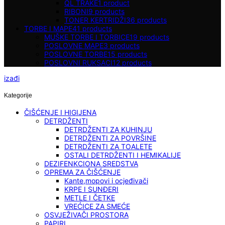
QL TRAKE
1
product
RIBONI
9
products
TONER KERTRIDŽI
36
products
TORBE I MAPE
41
products
MUŠKE TORBE I TORBICE
19
products
POSLOVNE MAPE
3
products
POSLOVNE TORBE
15
products
POSLOVNI RUKSACI
12
products
izađi
Kategorije
ČIŠĆENJE I HIGIJENA
DETRDŽENTI
DETRDŽENTI ZA KUHINJU
DETRDŽENTI ZA POVRŠINE
DETRDŽENTI ZA TOALETE
OSTALI DETRDŽENTI I HEMIKALIJE
DEZIFENKCIONA SREDSTVA
OPREMA ZA ČIŠĆENJE
Kante,mopovi i ocjeđivači
KRPE I SUNĐERI
METLE I ČETKE
VREĆICE ZA SMEĆE
OSVJEŽIVAČI PROSTORA
PAPIRI