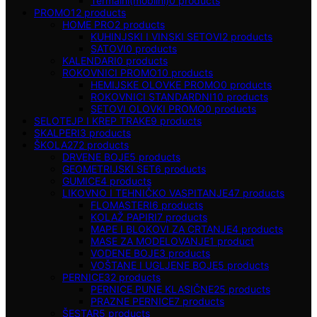
Termalni(mobilni)
0
products
PROMO
12
products
HOME PRO
2
products
KUHINJSKI I VINSKI SETOVI
2
products
SATOVI
0
products
KALENDARI
0
products
ROKOVNICI PROMO
10
products
HEMIJSKE OLOVKE PROMO
0
products
ROKOVNICI STANDARDNI
10
products
SETOVI OLOVKI PROMO
0
products
SELOTEJP I KREP TRAKE
9
products
SKALPERI
3
products
ŠKOLA
272
products
DRVENE BOJE
5
products
GEOMETRIJSKI SET
6
products
GUMICE
4
products
LIKOVNO I TEHNIČKO VASPITANJE
47
products
FLOMASTERI
6
products
KOLAŽ PAPIRI
7
products
MAPE I BLOKOVI ZA CRTANJE
4
products
MASE ZA MODELOVANJE
1
product
VODENE BOJE
3
products
VOŠTANE I UGLJENE BOJE
5
products
PERNICE
32
products
PERNICE PUNE KLASIČNE
25
products
PRAZNE PERNICE
7
products
ŠESTAR
5
products