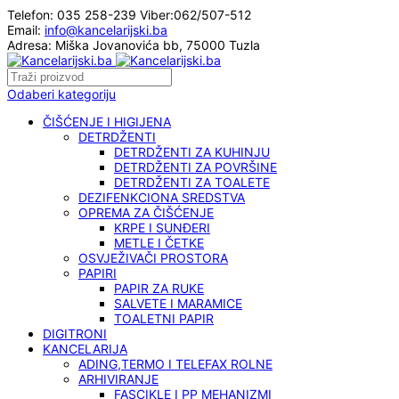
Telefon: 035 258-239 Viber:062/507-512
Email:
info@kancelarijski.ba
Adresa: Miška Jovanovića bb, 75000 Tuzla
Odaberi kategoriju
ČIŠĆENJE I HIGIJENA
DETRDŽENTI
DETRDŽENTI ZA KUHINJU
DETRDŽENTI ZA POVRŠINE
DETRDŽENTI ZA TOALETE
DEZIFENKCIONA SREDSTVA
OPREMA ZA ČIŠĆENJE
KRPE I SUNĐERI
METLE I ČETKE
OSVJEŽIVAČI PROSTORA
PAPIRI
PAPIR ZA RUKE
SALVETE I MARAMICE
TOALETNI PAPIR
DIGITRONI
KANCELARIJA
ADING,TERMO I TELEFAX ROLNE
ARHIVIRANJE
FASCIKLE I PP MEHANIZMI