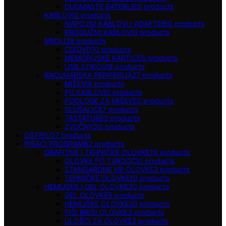
DUGMASTE BATERIJE
0
products
KABLOVI
0
products
NAPOJNI KABLOVI I ADAPTERI
0
products
PRODUŽNI KABLOVI
0
products
MEDIJ
28
products
CD/DVD
10
products
MEMORIJSKE KARTICE
5
products
USB STIKOVI
9
products
RAČUNARSKA PERIFERIJA
27
products
MIŠEVI
9
products
PC KABLOVI
0
products
PODLOGE ZA MIŠEVE
0
products
SLUŠALICE
7
products
TASTATURE
2
products
ZVUČNICI
0
products
OŠTRILO
7
products
PISAĆI PROGRAM
82
products
GRAFITNE I TEHNIČKE OLOVKE
16
products
OLOVKE PO TVRDOĆI
0
products
STANDARDNE HB OLOVKE
2
products
TEHNIČKE OLOVKE
10
products
HEMIJSKE I GEL OLOVKE
30
products
GEL OLOVKE
5
products
HEMIJSKE OLOVKE
20
products
PIŠI BRIŠI OLOVKE
3
products
ULOŠCI ZA OLOVKE
2
products