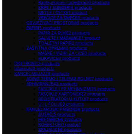
Kante,mopovi i ocjeđivači
0
products
KRPE I SUNĐERI
4
products
METLE I ČETKE
1
product
VREĆICE ZA SMEĆE
0
products
OSVJEŽIVAČI PROSTORA
6
products
PAPIRI
5
products
PAPIR ZA RUKE
2
products
SALVETE I MARAMICE
1
product
TOALETNI PAPIR
2
products
ZAŠTITNA OPREMA
0
products
MASKE I VIZIRI ZA LICE
0
products
RUKAVICE
0
products
DIGITRONI
13
products
Istaknuto
0
products
KANCELARIJA
229
products
ADING,TERMO I TELEFAX ROLNE
7
products
ARHIVIRANJE
43
products
FASCIKLE I PP MEHANIZMI
16
products
FASCIKLE KARTONSKE
7
products
REGISTRATORI U KUTIJI
7
products
U i L FOLIJE
3
products
KANCELARIJSKI PRIBOR
58
products
BUŠAČI
5
products
HEFTARICE
6
products
KOREKTORI
1
product
SPAJALICE
6
products