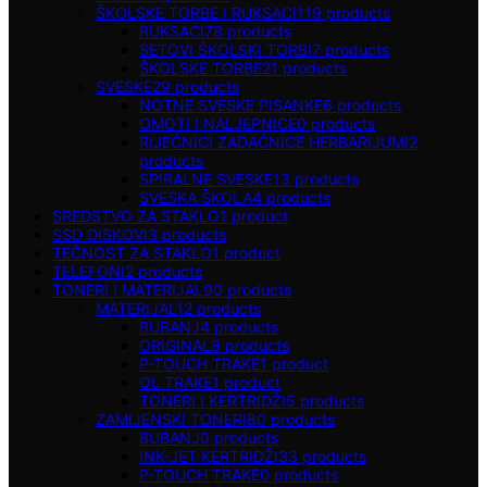
ŠKOLSKE TORBE I RUKSACI
119
products
RUKSACI
78
products
SETOVI ŠKOLSKI TORBI
7
products
ŠKOLSKE TORBE
21
products
SVESKE
29
products
NOTNE SVESKE PISANKE
6
products
OMOTI I NALJEPNICE
0
products
RIJEČNICI ZADAĆNICE HERBARIJUMI
2
products
SPIRALNE SVESKE
13
products
SVESKA ŠKOLA
4
products
SREDSTVO ZA STAKLO
1
product
SSD DISKOVI
3
products
TEČNOST ZA STAKLO
1
product
TELEFONI
2
products
TONERI I MATERIJAL
90
products
MATERIJAL
12
products
BUBANJ
4
products
ORIGINAL
8
products
P-TOUCH TRAKE
1
product
QL TRAKE
1
product
TONERI I KERTRIDŽI
5
products
ZAMIJENSKI TONERI
80
products
BUBANJ
0
products
INK-JET KERTRIDŽI
33
products
P-TOUCH TRAKE
0
products