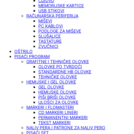
CD/DVD
MEMORIJSKE KARTICE
USB STIKOVI
RAČUNARSKA PERIFERIJA
MIŠEVI
PC KABLOVI
PODLOGE ZA MIŠEVE
SLUŠALICE
TASTATURE
ZVUČNICI
OŠTRILO
PISAĆI PROGRAM
GRAFITNE I TEHNIČKE OLOVKE
OLOVKE PO TVRDOĆI
STANDARDNE HB OLOVKE
TEHNIČKE OLOVKE
HEMIJSKE I GEL OLOVKE
GEL OLOVKE
HEMIJSKE OLOVKE
PIŠI BRIŠI OLOVKE
ULOŠCI ZA OLOVKE
MARKERI I FLOMASTERI
CD MARKERI LINERI
PERMANENTNI MARKERI
TEKST MARKERI
NALIV PERA I PATRONE ZA NALIV PERO
PISAĆI SET