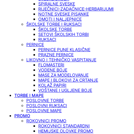
SPIRALNE SVESKE
RIJEČNICI-ZADAĆNICE-HERBARIJUMI
NOTNE SVESKE PISANKE
OMOTI I NALJEPNICE
ŠKOLSKE TORBE I RUKSACI
ŠKOLSKE TORBE
SETOVI ŠKOLSKIH TORBI
RUKSACI
PERNICE
PERNICE PUNE KLASIČNE
PRAZNE PERNICE
LIKOVNO I TEHNIČKO VASPITANJE
FLOMASTERI
VODENE BOJE
MASE ZA MODELOVANJE
MAPE I BLOKOVI ZA CRTANJE
KOLAŽ PAPIRI
VOŠTANE I UGLJENE BOJE
TORBE I MAPE
POSLOVNE TORBE
POSLOVNI RUKSACI
POSLOVNE MAPE
PROMO
ROKOVNICI PROMO
ROKOVNICI STANDARDNI
HEMIJSKE OLOVKE PROMO