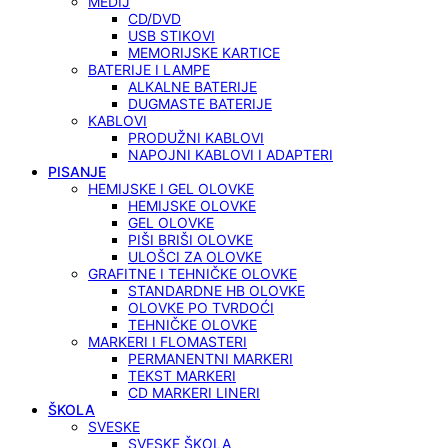
MEDIJ
CD/DVD
USB STIKOVI
MEMORIJSKE KARTICE
BATERIJE I LAMPE
ALKALNE BATERIJE
DUGMASTE BATERIJE
KABLOVI
PRODUŽNI KABLOVI
NAPOJNI KABLOVI I ADAPTERI
PISANJE
HEMIJSKE I GEL OLOVKE
HEMIJSKE OLOVKE
GEL OLOVKE
PIŠI BRIŠI OLOVKE
ULOŠCI ZA OLOVKE
GRAFITNE I TEHNIČKE OLOVKE
STANDARDNE HB OLOVKE
OLOVKE PO TVRDOĆI
TEHNIČKE OLOVKE
MARKERI I FLOMASTERI
PERMANENTNI MARKERI
TEKST MARKERI
CD MARKERI LINERI
ŠKOLA
SVESKE
SVESKE ŠKOLA