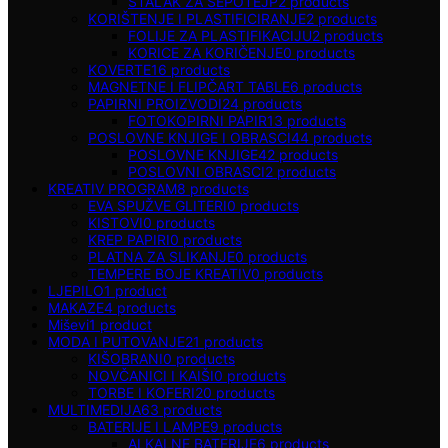
STALAK ZA SEPOTEJP
2
products
KORIŠTENJE I PLASTIFICIRANJE
2
products
FOLIJE ZA PLASTIFIKACIJU
2
products
KORICE ZA KORIČENJE
0
products
KOVERTE
16
products
MAGNETNE I FLIPČART TABLE
6
products
PAPIRNI PROIZVODI
24
products
FOTOKOPIRNI PAPIR
13
products
POSLOVNE KNJIGE I OBRASCI
44
products
POSLOVNE KNJIGE
42
products
POSLOVNI OBRASCI
2
products
KREATIV PROGRAM
8
products
EVA SPUŽVE GLITERI
0
products
KISTOVI
0
products
KREP PAPIRI
0
products
PLATNA ZA SLIKANJE
0
products
TEMPERE BOJE KREATIV
0
products
LJEPILO
1
product
MAKAZE
4
products
Miševi
1
product
MODA I PUTOVANJE
21
products
KIŠOBRANI
0
products
NOVČANICI I KAIŠI
0
products
TORBE I KOFERI
20
products
MULTIMEDIJA
63
products
BATERIJE I LAMPE
9
products
ALKALNE BATERIJE
6
products