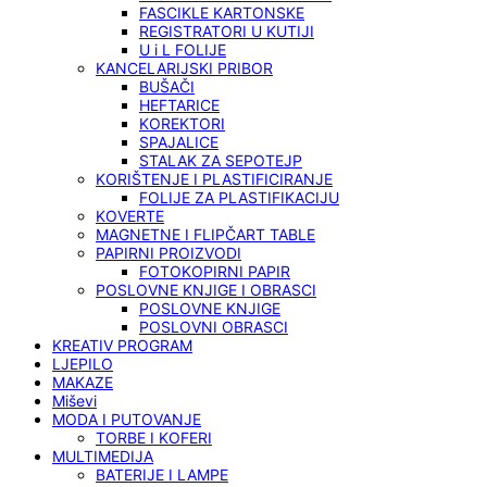
FASCIKLE KARTONSKE
REGISTRATORI U KUTIJI
U i L FOLIJE
KANCELARIJSKI PRIBOR
BUŠAČI
HEFTARICE
KOREKTORI
SPAJALICE
STALAK ZA SEPOTEJP
KORIŠTENJE I PLASTIFICIRANJE
FOLIJE ZA PLASTIFIKACIJU
KOVERTE
MAGNETNE I FLIPČART TABLE
PAPIRNI PROIZVODI
FOTOKOPIRNI PAPIR
POSLOVNE KNJIGE I OBRASCI
POSLOVNE KNJIGE
POSLOVNI OBRASCI
KREATIV PROGRAM
LJEPILO
MAKAZE
Miševi
MODA I PUTOVANJE
TORBE I KOFERI
MULTIMEDIJA
BATERIJE I LAMPE