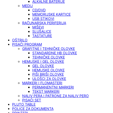
ALKALNE BATERIJE
MEDIJ
CD/DVD
MEMORIJSKE KARTICE
USB STIKOVI
RAČUNARSKA PERIFERIJA
MIŠEVI
SLUŠALICE
TASTATURE
OŠTRILO
PISAĆI PROGRAM
GRAFITNE I TEHNIČKE OLOVKE
STANDARDNE HB OLOVKE
TEHNIČKE OLOVKE
HEMIJSKE I GEL OLOVKE
GEL OLOVKE
HEMIJSKE OLOVKE
PIŠI BRIŠI OLOVKE
ULOŠCI ZA OLOVKE
MARKERI I FLOMASTERI
PERMANENTNI MARKERI
TEKST MARKERI
NALIV PERA I PATRONE ZA NALIV PERO
PISAĆI SET
PLUTO TABLE
POLICE ZA DOKUMENTA
PRINTERI