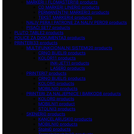
MARKERI I FLOMASTERI
18
products
CD MARKERI LINERI
0
products
PERMANENTNI MARKERI
3
products
TEKST MARKERI
4
products
NALIV PERA I PATRONE ZA NALIV PERO
9
products
PISAĆI SET
7
products
PLUTO TABLE
2
products
POLICE ZA DOKUMENTA
3
products
PRINTERI
33
products
MULTIFUNKCIONALNI SISTEMI
20
products
CRNO BIJELI
9
products
KOLOR
11
products
INK-JET
11
products
LASER
0
products
PRINTERI
7
products
CRNO BIJELI
5
products
KOLOR
0
products
MOBILNI
0
products
PRINTERI ZA NALJEPNICE I BARKOD
8
products
KOLOR
0
products
MOBILNI
1
product
STOLNI
3
products
SKENERI
0
products
KANCELARIJSKI
0
products
MOBILNI
0
products
Stolni
0
products