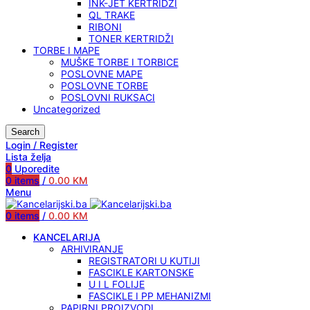
INK-JET KERTRIDŽI
QL TRAKE
RIBONI
TONER KERTRIDŽI
TORBE I MAPE
MUŠKE TORBE I TORBICE
POSLOVNE MAPE
POSLOVNE TORBE
POSLOVNI RUKSACI
Uncategorized
Search
Login / Register
Lista želja
0
Uporedite
0
items
/
0.00
KM
Menu
0
items
/
0.00
KM
KANCELARIJA
ARHIVIRANJE
REGISTRATORI U KUTIJI
FASCIKLE KARTONSKE
U I L FOLIJE
FASCIKLE I PP MEHANIZMI
PAPIRNI PROIZVODI