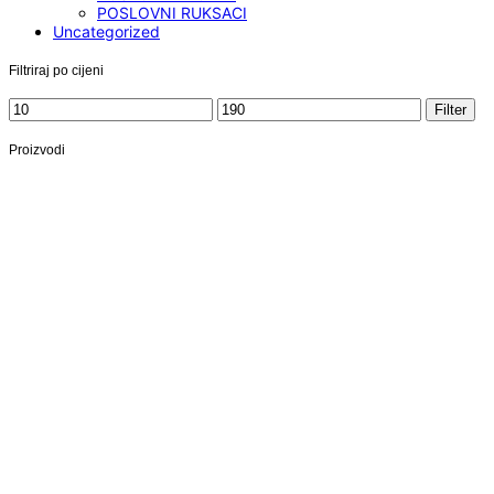
POSLOVNI RUKSACI
Uncategorized
Filtriraj po cijeni
Minimalna
Maksimalna
Filter
cijena
cijena
Proizvodi