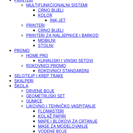
MULTIFUNKCIONALNI SISTEMI
CRNO BIJELI
KOLOR
INK-JET
PRINTERI
CRNO BIJELI
PRINTERI ZA NALJEPNICE I BARKOD
MOBILNI
STOLNI
PROMO
HOME PRO
KUHINJSKI I VINSKI SETOVI
ROKOVNICI PROMO
ROKOVNICI STANDARDNI
SELOTEJP I KREP TRAKE
SKALPERI
ŠKOLA
DRVENE BOJE
GEOMETRIJSKI SET
GUMICE
LIKOVNO I TEHNIČKO VASPITANJE
FLOMASTERI
KOLAŽ PAPIRI
MAPE I BLOKOVI ZA CRTANJE
MASE ZA MODELOVANJE
VODENE BOJE