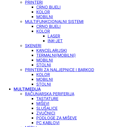
PRINTERI
CRNO BIJELI
KOLOR
MOBILNI
MULTIFUNKCIONALNI SISTEMI
CRNO BIJELI
KOLOR
LASER
INK-JET
SKENERI
KANCELARIJSKI
TERMALNI(MOBILNI)
MOBILNI
STOLNI
PRINTERI ZA NALJEPNICE I BARKOD
KOLOR
MOBILNI
STOLNI
MULTIMEDIJA
RAČUNARSKA PERIFERIJA
TASTATURE
MIŠEVI
SLUŠALICE
ZVUČNICI
PODLOGE ZA MIŠEVE
PC KABLOVI