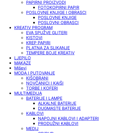
PAPIRNI PROIZVODI
FOTOKOPIRNI PAPIR
POSLOVNE KNJIGE I OBRASCI
POSLOVNE KNJIGE
POSLOVNI OBRASCI
KREATIV PROGRAM
EVA SPUŽVE GLITERI
KISTOVI
KREP PAPIRI
PLATNA ZA SLIKANJE
TEMPERE BOJE KREATIV
LJEPILO
MAKAZE
Miševi
MODA I PUTOVANJE
KIŠOBRANI
NOVČANICI I KAIŠI
TORBE I KOFERI
MULTIMEDIJA
BATERIJE I LAMPE
ALKALNE BATERIJE
DUGMASTE BATERIJE
KABLOVI
NAPOJNI KABLOVI I ADAPTERI
PRODUŽNI KABLOVI
MEDIJ