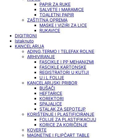
PAPIR ZA RUKE
SALVETE I MARAMICE
TOALETNI PAPIR
ZAŠTITNA OPREMA
MASKE I VIZIRI ZA LICE
RUKAVICE
DIGITRONI
Istaknuto
KANCELARIJA
ADING,TERMO I TELEFAX ROLNE
ARHIVIRANJE
FASCIKLE I PP MEHANIZMI
FASCIKLE KARTONSKE
REGISTRATORI U KUTIJI
U i L FOLIJE
KANCELARIJSKI PRIBOR
BUŠAČI
HEFTARICE
KOREKTORI
SPAJALICE
STALAK ZA SEPOTEJP
KORIŠTENJE I PLASTIFICIRANJE
FOLIJE ZA PLASTIFIKACIJU
KORICE ZA KORIČENJE
KOVERTE
MAGNETNE I FLIPČART TABLE