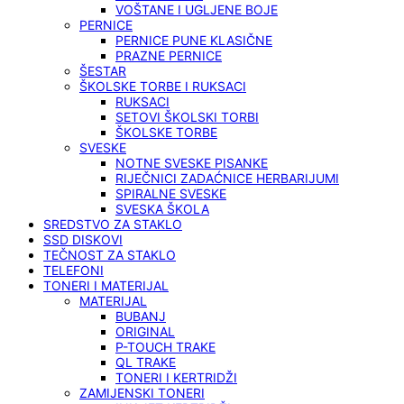
VOŠTANE I UGLJENE BOJE
PERNICE
PERNICE PUNE KLASIČNE
PRAZNE PERNICE
ŠESTAR
ŠKOLSKE TORBE I RUKSACI
RUKSACI
SETOVI ŠKOLSKI TORBI
ŠKOLSKE TORBE
SVESKE
NOTNE SVESKE PISANKE
RIJEČNICI ZADAĆNICE HERBARIJUMI
SPIRALNE SVESKE
SVESKA ŠKOLA
SREDSTVO ZA STAKLO
SSD DISKOVI
TEČNOST ZA STAKLO
TELEFONI
TONERI I MATERIJAL
MATERIJAL
BUBANJ
ORIGINAL
P-TOUCH TRAKE
QL TRAKE
TONERI I KERTRIDŽI
ZAMIJENSKI TONERI