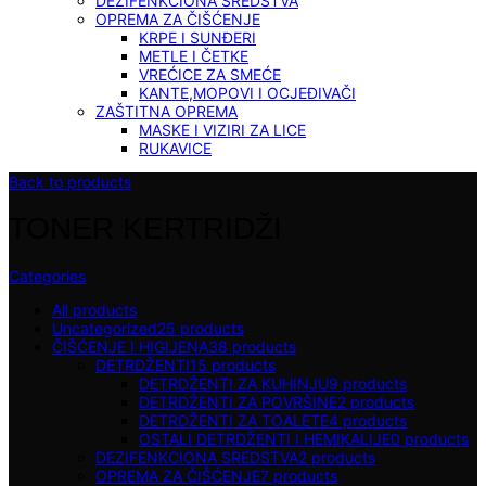
DEZIFENKCIONA SREDSTVA
OPREMA ZA ČIŠĆENJE
KRPE I SUNĐERI
METLE I ČETKE
VREĆICE ZA SMEĆE
KANTE,MOPOVI I OCJEĐIVAČI
ZAŠTITNA OPREMA
MASKE I VIZIRI ZA LICE
RUKAVICE
Back to products
TONER KERTRIDŽI
Categories
All
products
Uncategorized
25
products
ČIŠĆENJE I HIGIJENA
38
products
DETRDŽENTI
15
products
DETRDŽENTI ZA KUHINJU
9
products
DETRDŽENTI ZA POVRŠINE
2
products
DETRDŽENTI ZA TOALETE
4
products
OSTALI DETRDŽENTI I HEMIKALIJE
0
products
DEZIFENKCIONA SREDSTVA
2
products
OPREMA ZA ČIŠĆENJE
7
products