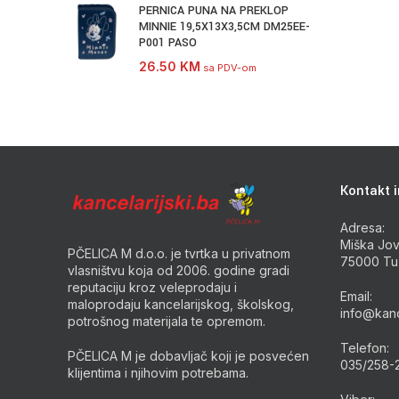
PERNICA PUNA NA PREKLOP
MINNIE 19,5X13X3,5CM DM25EE-
P001 PASO
26.50
KM
sa PDV-om
Kontakt i
Adresa:
Miška Jov
PČELICA M d.o.o. je tvrtka u privatnom
75000 Tu
vlasništvu koja od 2006. godine gradi
reputaciju kroz veleprodaju i
Email:
maloprodaju kancelarijskog, školskog,
info@kanc
potrošnog materijala te opremom.
Telefon:
PČELICA M je dobavljač koji je posvećen
035/258-
klijentima i njihovim potrebama.