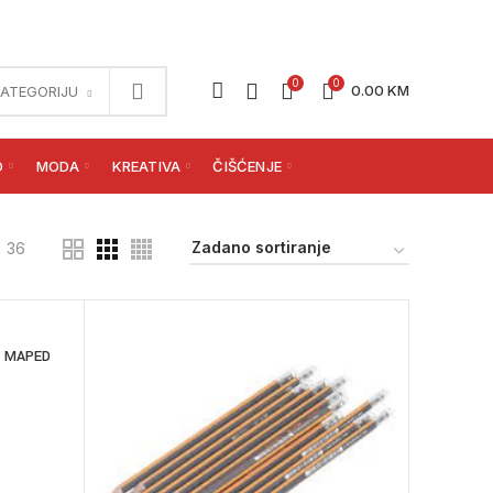
0
0
0.00
KM
KATEGORIJU
O
MODA
KREATIVA
ČIŠĆENJE
36
E MAPED