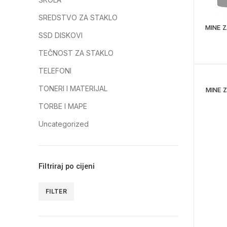
SREDSTVO ZA STAKLO
MINE Z
SSD DISKOVI
TEČNOST ZA STAKLO
TELEFONI
TONERI I MATERIJAL
MINE 
TORBE I MAPE
Uncategorized
Filtriraj po cijeni
FILTER
Minimalna
Maksimalna
cijena
cijena