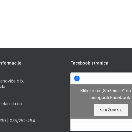
nformacije
Facebook stranica
anovića b.b.
zla
Kliknite na „Slažem se“ da 
omogućili Facebook
elarijski.ba
SLAŽEM SE
239 | 035/252-264