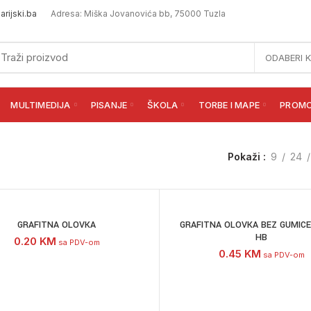
rijski.ba
Adresa: Miška Jovanovića bb, 75000 Tuzla
ODABERI 
MULTIMEDIJA
PISANJE
ŠKOLA
TORBE I MAPE
PROM
Pokaži
9
24
GRAFITNA OLOVKA
GRAFITNA OLOVKA BEZ GUMIC
HB
0.20
KM
sa PDV-om
0.45
KM
sa PDV-om