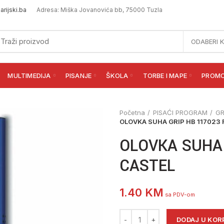
rijski.ba
Adresa: Miška Jovanovića bb, 75000 Tuzla
ODABERI 
MULTIMEDIJA
PISANJE
ŠKOLA
TORBE I MAPE
PROM
Početna
PISAĆI PROGRAM
GR
OLOVKA SUHA GRIP HB 117023
OLOVKA SUHA 
CASTEL
1.40
KM
sa PDV-om
OLOVKA SUHA GRIP HB 117023 
DODAJ U KOR