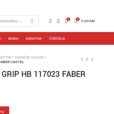
0
0
0.00
KM
KATEGORIJU
O
MODA
KREATIVA
ČIŠĆENJE
AFITNE I TEHNIČKE OLOVKE
 FABER CASTEL
GRIP HB 117023 FABER
FABER CASTEL količina
PU