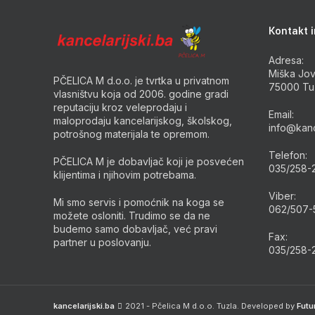
Kontakt i
Adresa:
Miška Jov
PČELICA M d.o.o. je tvrtka u privatnom
75000 Tu
vlasništvu koja od 2006. godine gradi
reputaciju kroz veleprodaju i
Email:
maloprodaju kancelarijskog, školskog,
info@kanc
potrošnog materijala te opremom.
Telefon:
PČELICA M je dobavljač koji je posvećen
035/258-
klijentima i njihovim potrebama.
Viber:
Mi smo servis i pomoćnik na koga se
062/507-
možete osloniti. Trudimo se da ne
budemo samo dobavljač, već pravi
Fax:
partner u poslovanju.
035/258-
kancelarijski.ba
2021 - Pčelica M d.o.o. Tuzla. Developed by
Futu