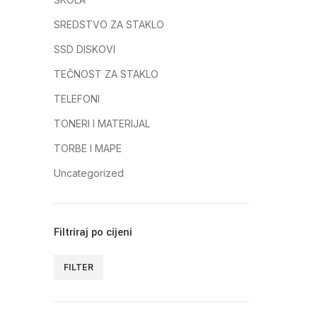
SREDSTVO ZA STAKLO
SSD DISKOVI
TEČNOST ZA STAKLO
TELEFONI
TONERI I MATERIJAL
TORBE I MAPE
Uncategorized
Filtriraj po cijeni
FILTER
Minimalna
Maksimalna
cijena
cijena