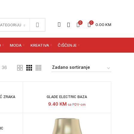
0
0
0.00
KM
KATEGORIJU
O
MODA
KREATIVA
ČIŠĆENJE
36
Ć ZRAKA
GLADE ELECTRIC BAZA
9.40
KM
sa PDV-om
IC