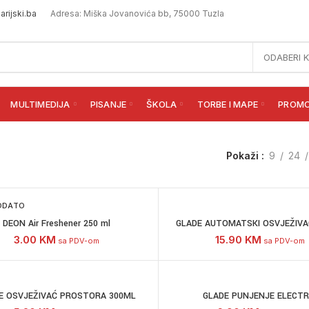
rijski.ba
Adresa: Miška Jovanovića bb, 75000 Tuzla
ODABERI 
MULTIMEDIJA
PISANJE
ŠKOLA
TORBE I MAPE
PROM
Pokaži
9
24
ODATO
DEON Air Freshener 250 ml
GLADE AUTOMATSKI OSVJEŽIVA
3.00
KM
15.90
KM
sa PDV-om
sa PDV-om
E OSVJEŽIVAĆ PROSTORA 300ML
GLADE PUNJENJE ELECTR