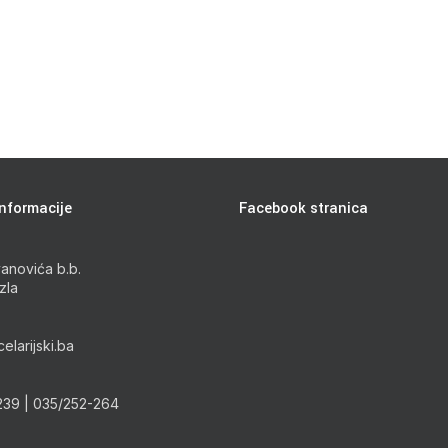
nformacije
Facebook stranica
anovića b.b.
zla
elarijski.ba
239 | 035/252-264