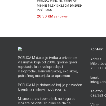
PERNICA PUNA NA PREKLOP
MINNIE 19,5X13X3,5CM DM25EE-
P001 PASO
26.50
KM
sa PDV-om
Kontakt i
PČELICA M d.o.o. je tvrtka u privatnom
Adresa:
vlasništvu koja od 2006. godine gradi
Miška Jov
reputaciju kroz veleprodaju i
75000 Tu
maloprodaju kancelarijskog, školskog,
potrošnog materijala te opremom.
Email:
info@kanc
PČELICA M je dobavljač koji je posvećen
klijentima i njihovim potrebama.
Telefon:
035/258-
Mi smo servis i pomoćnik na koga se
možete osloniti. Trudimo se da ne
Viber: