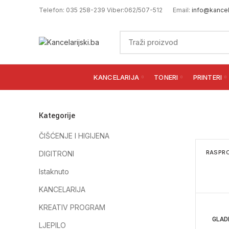
Telefon: 035 258-239 Viber:062/507-512
Email:
info@kancela
KANCELARIJA
TONERI
PRINTERI
Kategorije
ČIŠĆENJE I HIGIJENA
RASPR
DIGITRONI
Istaknuto
KANCELARIJA
KREATIV PROGRAM
GLAD
LJEPILO