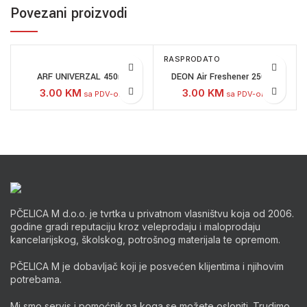
Povezani proizvodi
RASPRODATO
ARF UNIVERZAL 450ml
DEON Air Freshener 250 ml
3.00
KM
3.00
KM
sa PDV-om
sa PDV-om
PČELICA M d.o.o. je tvrtka u privatnom vlasništvu koja od 2006.
godine gradi reputaciju kroz veleprodaju i maloprodaju
kancelarijskog, školskog, potrošnog materijala te opremom.
PČELICA M je dobavljač koji je posvećen klijentima i njihovim
potrebama.
Mi smo servis i pomoćnik na koga se možete osloniti. Trudimo