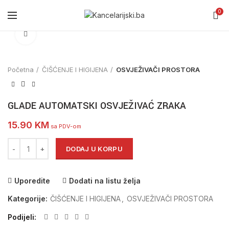
0
Click to enlarge
Početna
ČIŠĆENJE I HIGIJENA
OSVJEŽIVAČI PROSTORA
GLADE AUTOMATSKI OSVJEŽIVAĆ ZRAKA
15.90
KM
sa PDV-om
GLADE AUTOMATSKI OSVJEŽIVAĆ ZRAKA količina
DODAJ U KORPU
Uporedite
Dodati na listu želja
Kategorije:
ČIŠĆENJE I HIGIJENA
,
OSVJEŽIVAČI PROSTORA
Podijeli