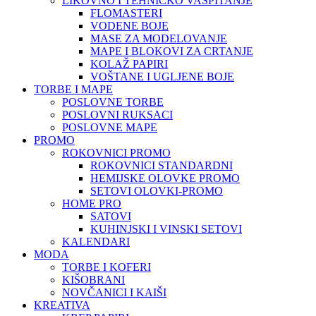
LIKOVNO I TEHNIČKO VASPITANJE
FLOMASTERI
VODENE BOJE
MASE ZA MODELOVANJE
MAPE I BLOKOVI ZA CRTANJE
KOLAŽ PAPIRI
VOŠTANE I UGLJENE BOJE
TORBE I MAPE
POSLOVNE TORBE
POSLOVNI RUKSACI
POSLOVNE MAPE
PROMO
ROKOVNICI PROMO
ROKOVNICI STANDARDNI
HEMIJSKE OLOVKE PROMO
SETOVI OLOVKI-PROMO
HOME PRO
SATOVI
KUHINJSKI I VINSKI SETOVI
KALENDARI
MODA
TORBE I KOFERI
KIŠOBRANI
NOVČANICI I KAIŠI
KREATIVA