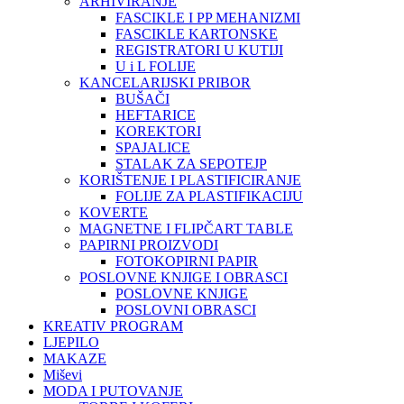
ARHIVIRANJE
FASCIKLE I PP MEHANIZMI
FASCIKLE KARTONSKE
REGISTRATORI U KUTIJI
U i L FOLIJE
KANCELARIJSKI PRIBOR
BUŠAČI
HEFTARICE
KOREKTORI
SPAJALICE
STALAK ZA SEPOTEJP
KORIŠTENJE I PLASTIFICIRANJE
FOLIJE ZA PLASTIFIKACIJU
KOVERTE
MAGNETNE I FLIPČART TABLE
PAPIRNI PROIZVODI
FOTOKOPIRNI PAPIR
POSLOVNE KNJIGE I OBRASCI
POSLOVNE KNJIGE
POSLOVNI OBRASCI
KREATIV PROGRAM
LJEPILO
MAKAZE
Miševi
MODA I PUTOVANJE