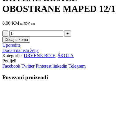
OBOSTRANE MAPED 12/1
6.00
KM
sa PDV-om
DRVENE
BOJICE
Dodaj u korpu
OBOSTRANE
Uporedite
MAPED
Dodati na listu želja
12/1
Kategorije:
DRVENE BOJE
,
ŠKOLA
količina
Podijeli
Facebook
Twitter
Pinterest
linkedin
Telegram
Povezani proizvodi