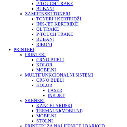
P-TOUCH TRAKE
BUBANJ
ZAMIJENSKI TONERI
TONERI I KERTRIDŽI
INK-JET KERTRIDŽI
QL TRAKE
P-TOUCH TRAKE
BUBANJ
RIBONI
PRINTERI
PRINTERI
CRNO BIJELI
KOLOR
MOBILNI
MULTIFUNKCIONALNI SISTEMI
CRNO BIJELI
KOLOR
LASER
INK-JET
SKENERI
KANCELARIJSKI
TERMALNI(MOBILNI)
MOBILNI
STOLNI
PRINTERI ZA NALJEPNICE I BARKOD