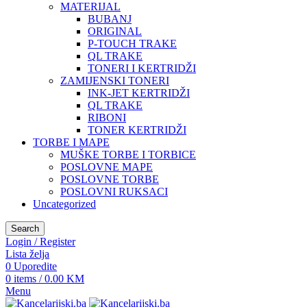
MATERIJAL
BUBANJ
ORIGINAL
P-TOUCH TRAKE
QL TRAKE
TONERI I KERTRIDŽI
ZAMIJENSKI TONERI
INK-JET KERTRIDŽI
QL TRAKE
RIBONI
TONER KERTRIDŽI
TORBE I MAPE
MUŠKE TORBE I TORBICE
POSLOVNE MAPE
POSLOVNE TORBE
POSLOVNI RUKSACI
Uncategorized
Search
Login / Register
Lista želja
0
Uporedite
0
items
/
0.00
KM
Menu