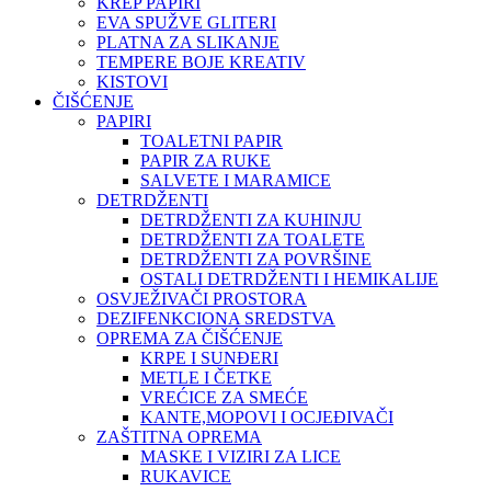
KREP PAPIRI
EVA SPUŽVE GLITERI
PLATNA ZA SLIKANJE
TEMPERE BOJE KREATIV
KISTOVI
ČIŠĆENJE
PAPIRI
TOALETNI PAPIR
PAPIR ZA RUKE
SALVETE I MARAMICE
DETRDŽENTI
DETRDŽENTI ZA KUHINJU
DETRDŽENTI ZA TOALETE
DETRDŽENTI ZA POVRŠINE
OSTALI DETRDŽENTI I HEMIKALIJE
OSVJEŽIVAČI PROSTORA
DEZIFENKCIONA SREDSTVA
OPREMA ZA ČIŠĆENJE
KRPE I SUNĐERI
METLE I ČETKE
VREĆICE ZA SMEĆE
KANTE,MOPOVI I OCJEĐIVAČI
ZAŠTITNA OPREMA
MASKE I VIZIRI ZA LICE
RUKAVICE