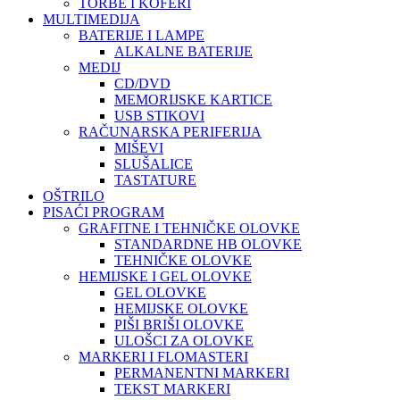
TORBE I KOFERI
MULTIMEDIJA
BATERIJE I LAMPE
ALKALNE BATERIJE
MEDIJ
CD/DVD
MEMORIJSKE KARTICE
USB STIKOVI
RAČUNARSKA PERIFERIJA
MIŠEVI
SLUŠALICE
TASTATURE
OŠTRILO
PISAĆI PROGRAM
GRAFITNE I TEHNIČKE OLOVKE
STANDARDNE HB OLOVKE
TEHNIČKE OLOVKE
HEMIJSKE I GEL OLOVKE
GEL OLOVKE
HEMIJSKE OLOVKE
PIŠI BRIŠI OLOVKE
ULOŠCI ZA OLOVKE
MARKERI I FLOMASTERI
PERMANENTNI MARKERI
TEKST MARKERI