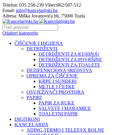
Telefon: 035 258-239 Viber:062/507-512
Email:
info@kancelarijski.ba
Adresa: Miška Jovanovića bb, 75000 Tuzla
Odaberi kategoriju
ČIŠĆENJE I HIGIJENA
DETRDŽENTI
DETRDŽENTI ZA KUHINJU
DETRDŽENTI ZA POVRŠINE
DETRDŽENTI ZA TOALETE
DEZIFENKCIONA SREDSTVA
OPREMA ZA ČIŠĆENJE
KRPE I SUNĐERI
METLE I ČETKE
OSVJEŽIVAČI PROSTORA
PAPIRI
PAPIR ZA RUKE
SALVETE I MARAMICE
TOALETNI PAPIR
DIGITRONI
KANCELARIJA
ADING,TERMO I TELEFAX ROLNE