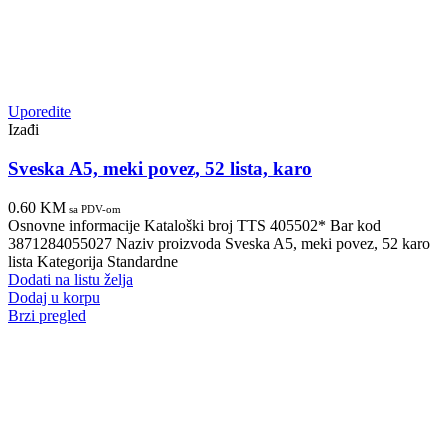
Uporedite
Izađi
Sveska A5, meki povez, 52 lista, karo
0.60
KM
sa PDV-om
Osnovne informacije Kataloški broj TTS 405502* Bar kod
3871284055027 Naziv proizvoda Sveska A5, meki povez, 52 karo
lista Kategorija Standardne
Dodati na listu želja
Dodaj u korpu
Brzi pregled