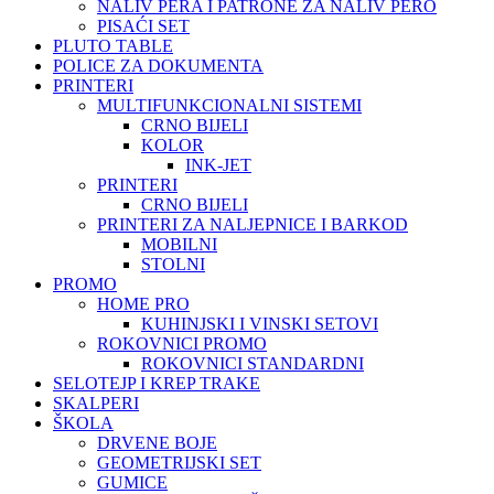
NALIV PERA I PATRONE ZA NALIV PERO
PISAĆI SET
PLUTO TABLE
POLICE ZA DOKUMENTA
PRINTERI
MULTIFUNKCIONALNI SISTEMI
CRNO BIJELI
KOLOR
INK-JET
PRINTERI
CRNO BIJELI
PRINTERI ZA NALJEPNICE I BARKOD
MOBILNI
STOLNI
PROMO
HOME PRO
KUHINJSKI I VINSKI SETOVI
ROKOVNICI PROMO
ROKOVNICI STANDARDNI
SELOTEJP I KREP TRAKE
SKALPERI
ŠKOLA
DRVENE BOJE
GEOMETRIJSKI SET
GUMICE