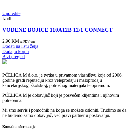
Uporedite
Izađi
VODENE BOJICE 110A12B 12/1 CONNECT
2.90
KM
sa PDV-om
Dodati na listu želja
Dodaj u korpu
Brzi pregled
PČELICA M d.o.o. je tvrtka u privatnom vlasništvu koja od 2006.
godine gradi reputaciju kroz veleprodaju i maloprodaju
kancelarijskog, školskog, potrošnog materijala te opremom.
PČELICA M je dobavljač koji je posvećen klijentima i njihovim
potrebama.
Mi smo servis i pomoćnik na koga se možete osloniti. Trudimo se da
ne budemo samo dobavljač, već pravi partner u poslovanju.
Kontakt informacije