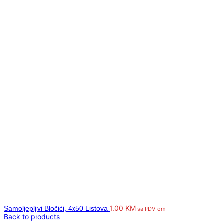
1.00
KM
Samoljepljivi Bločići, 4x50 Listova
sa PDV-om
Back to products