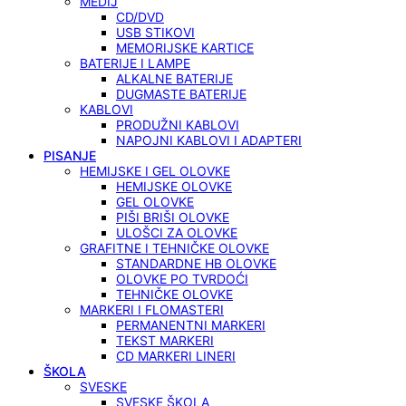
MEDIJ
CD/DVD
USB STIKOVI
MEMORIJSKE KARTICE
BATERIJE I LAMPE
ALKALNE BATERIJE
DUGMASTE BATERIJE
KABLOVI
PRODUŽNI KABLOVI
NAPOJNI KABLOVI I ADAPTERI
PISANJE
HEMIJSKE I GEL OLOVKE
HEMIJSKE OLOVKE
GEL OLOVKE
PIŠI BRIŠI OLOVKE
ULOŠCI ZA OLOVKE
GRAFITNE I TEHNIČKE OLOVKE
STANDARDNE HB OLOVKE
OLOVKE PO TVRDOĆI
TEHNIČKE OLOVKE
MARKERI I FLOMASTERI
PERMANENTNI MARKERI
TEKST MARKERI
CD MARKERI LINERI
ŠKOLA
SVESKE
SVESKE ŠKOLA