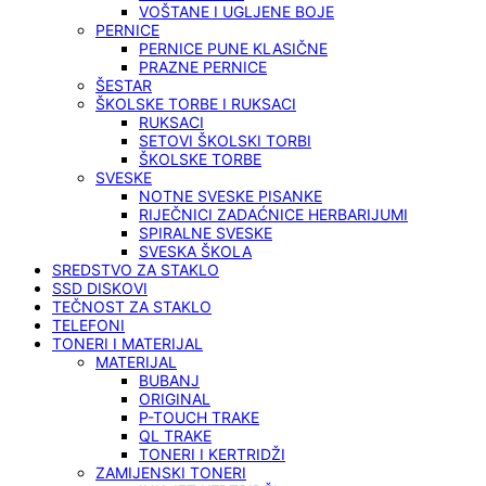
VOŠTANE I UGLJENE BOJE
PERNICE
PERNICE PUNE KLASIČNE
PRAZNE PERNICE
ŠESTAR
ŠKOLSKE TORBE I RUKSACI
RUKSACI
SETOVI ŠKOLSKI TORBI
ŠKOLSKE TORBE
SVESKE
NOTNE SVESKE PISANKE
RIJEČNICI ZADAĆNICE HERBARIJUMI
SPIRALNE SVESKE
SVESKA ŠKOLA
SREDSTVO ZA STAKLO
SSD DISKOVI
TEČNOST ZA STAKLO
TELEFONI
TONERI I MATERIJAL
MATERIJAL
BUBANJ
ORIGINAL
P-TOUCH TRAKE
QL TRAKE
TONERI I KERTRIDŽI
ZAMIJENSKI TONERI