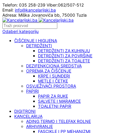
Telefon: 035 258-239 Viber:062/507-512
Email:
info@kancelarijski.ba
Adresa: Miška Jovanovića bb, 75000 Tuzla
Odaberi kategoriju
ČIŠĆENJE I HIGIJENA
DETRDŽENTI
DETRDŽENTI ZA KUHINJU
DETRDŽENTI ZA POVRŠINE
DETRDŽENTI ZA TOALETE
DEZIFENKCIONA SREDSTVA
OPREMA ZA ČIŠĆENJE
KRPE I SUNĐERI
METLE I ČETKE
OSVJEŽIVAČI PROSTORA
PAPIRI
PAPIR ZA RUKE
SALVETE I MARAMICE
TOALETNI PAPIR
DIGITRONI
KANCELARIJA
ADING,TERMO I TELEFAX ROLNE
ARHIVIRANJE
FASCIKLE I PP MEHANIZMI