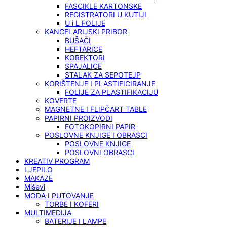
FASCIKLE KARTONSKE
REGISTRATORI U KUTIJI
U i L FOLIJE
KANCELARIJSKI PRIBOR
BUŠAČI
HEFTARICE
KOREKTORI
SPAJALICE
STALAK ZA SEPOTEJP
KORIŠTENJE I PLASTIFICIRANJE
FOLIJE ZA PLASTIFIKACIJU
KOVERTE
MAGNETNE I FLIPČART TABLE
PAPIRNI PROIZVODI
FOTOKOPIRNI PAPIR
POSLOVNE KNJIGE I OBRASCI
POSLOVNE KNJIGE
POSLOVNI OBRASCI
KREATIV PROGRAM
LJEPILO
MAKAZE
Miševi
MODA I PUTOVANJE
TORBE I KOFERI
MULTIMEDIJA
BATERIJE I LAMPE