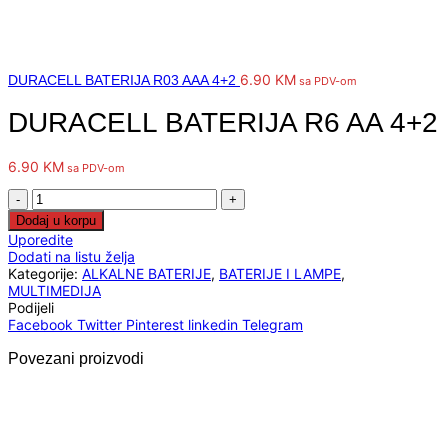
6.90
KM
DURACELL BATERIJA R03 AAA 4+2
sa PDV-om
DURACELL BATERIJA R6 AA 4+2
6.90
KM
sa PDV-om
DURACELL
BATERIJA
Dodaj u korpu
R6
Uporedite
AA
Dodati na listu želja
4+2
Kategorije:
ALKALNE BATERIJE
,
BATERIJE I LAMPE
,
količina
MULTIMEDIJA
Podijeli
Facebook
Twitter
Pinterest
linkedin
Telegram
Povezani proizvodi