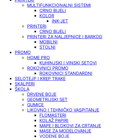
MULTIFUNKCIONALNI SISTEMI
CRNO BIJELI
KOLOR
INK-JET
PRINTERI
CRNO BIJELI
PRINTERI ZA NALJEPNICE I BARKOD
MOBILNI
STOLNI
PROMO
HOME PRO
KUHINJSKI I VINSKI SETOVI
ROKOVNICI PROMO
ROKOVNICI STANDARDNI
SELOTEJP I KREP TRAKE
SKALPERI
ŠKOLA
DRVENE BOJE
GEOMETRIJSKI SET
GUMICE
LIKOVNO I TEHNIČKO VASPITANJE
FLOMASTERI
KOLAŽ PAPIRI
MAPE I BLOKOVI ZA CRTANJE
MASE ZA MODELOVANJE
VODENE BOJE