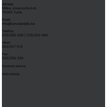
Adresa:
Miška Jovanovića b.b.
75000 Tuzla
Email:
info@kancelarijski.ba
Telefon:
035/258-239 | 035/252-264
Viber:
062/507-512
Fax:
035/258-239
Facebook stranica
Naša lokacija