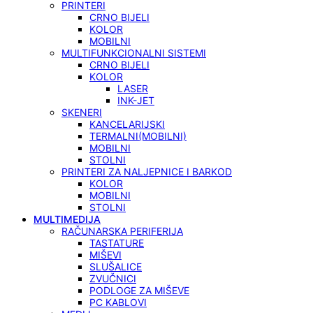
PRINTERI
CRNO BIJELI
KOLOR
MOBILNI
MULTIFUNKCIONALNI SISTEMI
CRNO BIJELI
KOLOR
LASER
INK-JET
SKENERI
KANCELARIJSKI
TERMALNI(MOBILNI)
MOBILNI
STOLNI
PRINTERI ZA NALJEPNICE I BARKOD
KOLOR
MOBILNI
STOLNI
MULTIMEDIJA
RAČUNARSKA PERIFERIJA
TASTATURE
MIŠEVI
SLUŠALICE
ZVUČNICI
PODLOGE ZA MIŠEVE
PC KABLOVI