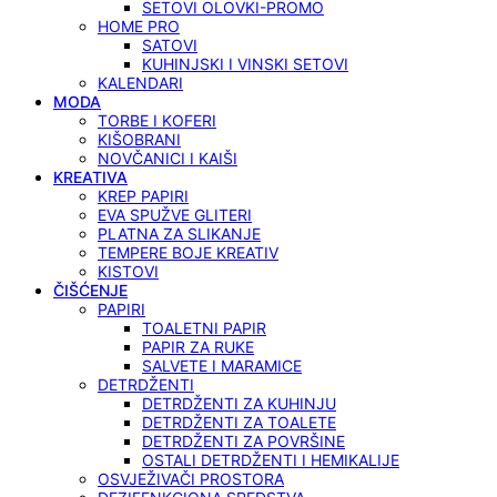
SETOVI OLOVKI-PROMO
HOME PRO
SATOVI
KUHINJSKI I VINSKI SETOVI
KALENDARI
MODA
TORBE I KOFERI
KIŠOBRANI
NOVČANICI I KAIŠI
KREATIVA
KREP PAPIRI
EVA SPUŽVE GLITERI
PLATNA ZA SLIKANJE
TEMPERE BOJE KREATIV
KISTOVI
ČIŠĆENJE
PAPIRI
TOALETNI PAPIR
PAPIR ZA RUKE
SALVETE I MARAMICE
DETRDŽENTI
DETRDŽENTI ZA KUHINJU
DETRDŽENTI ZA TOALETE
DETRDŽENTI ZA POVRŠINE
OSTALI DETRDŽENTI I HEMIKALIJE
OSVJEŽIVAČI PROSTORA