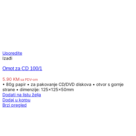
Uporedite
Izađi
Omot za CD 100/1
5.90
KM
sa PDV-om
• 80g papir • za pakovanje CD/DVD diskova • otvor s gornje
strane • dimenzije: 125x125x50mm
Dodati na listu želja
Dodaj u korpu
Brzi pregled