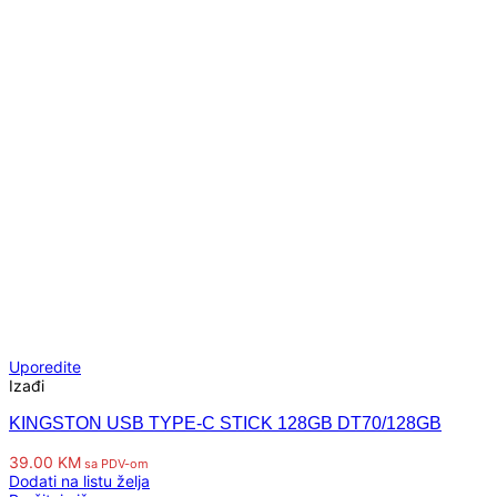
Uporedite
Izađi
KINGSTON USB TYPE-C STICK 128GB DT70/128GB
39.00
KM
sa PDV-om
Dodati na listu želja