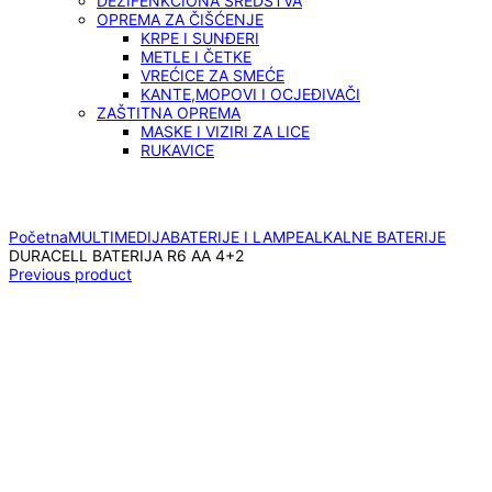
DEZIFENKCIONA SREDSTVA
OPREMA ZA ČIŠĆENJE
KRPE I SUNĐERI
METLE I ČETKE
VREĆICE ZA SMEĆE
KANTE,MOPOVI I OCJEĐIVAČI
ZAŠTITNA OPREMA
MASKE I VIZIRI ZA LICE
RUKAVICE
Click to enlarge
Početna
MULTIMEDIJA
BATERIJE I LAMPE
ALKALNE BATERIJE
DURACELL BATERIJA R6 AA 4+2
Previous product