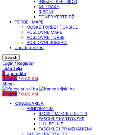
INK-JET KERTRIDŽI
QL TRAKE
RIBONI
TONER KERTRIDŽI
TORBE I MAPE
MUŠKE TORBE I TORBICE
POSLOVNE MAPE
POSLOVNE TORBE
POSLOVNI RUKSACI
Uncategorized
Search
Login / Register
Lista želja
0
Uporedite
0
items
/
0.00
KM
Menu
0
items
/
0.00
KM
KANCELARIJA
ARHIVIRANJE
REGISTRATORI U KUTIJI
FASCIKLE KARTONSKE
U I L FOLIJE
FASCIKLE I PP MEHANIZMI
PAPIRNI PROIZVODI