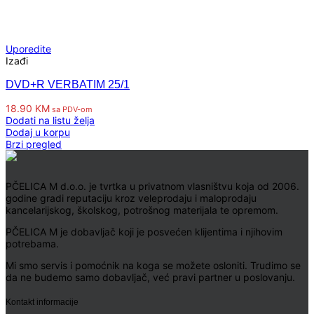
Uporedite
Izađi
DVD+R VERBATIM 25/1
18.90
KM
sa PDV-om
Dodati na listu želja
Dodaj u korpu
Brzi pregled
PČELICA M d.o.o. je tvrtka u privatnom vlasništvu koja od 2006.
godine gradi reputaciju kroz veleprodaju i maloprodaju
kancelarijskog, školskog, potrošnog materijala te opremom.
PČELICA M je dobavljač koji je posvećen klijentima i njihovim
potrebama.
Mi smo servis i pomoćnik na koga se možete osloniti. Trudimo se
da ne budemo samo dobavljač, već pravi partner u poslovanju.
Kontakt informacije