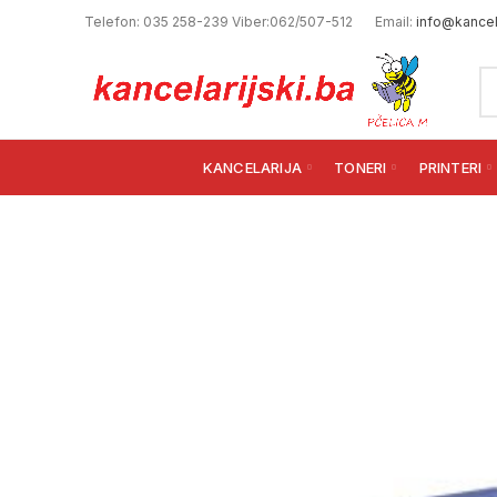
Telefon: 035 258-239 Viber:062/507-512
Email:
info@kancela
KANCELARIJA
TONERI
PRINTERI