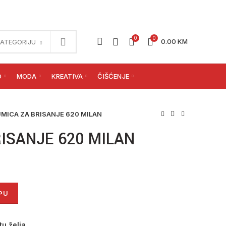
0
0
0.00
KM
KATEGORIJU
O
MODA
KREATIVA
ČIŠĆENJE
MICA ZA BRISANJE 620 MILAN
ISANJE 620 MILAN
 količina
PU
tu želja