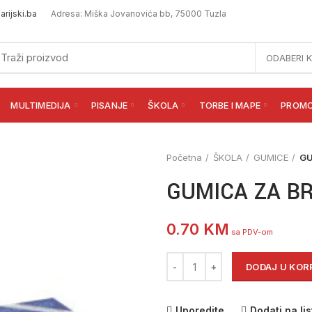
rijski.ba
Adresa: Miška Jovanovića bb, 75000 Tuzla
ODABERI 
MULTIMEDIJA
PISANJE
ŠKOLA
TORBE I MAPE
PROM
Početna
ŠKOLA
GUMICE
GU
GUMICA ZA BR
0.70
KM
sa PDV-om
GUMICA ZA BRISANJE 620 MILAN
DODAJ U KOR
Uporedite
Dodati na lis