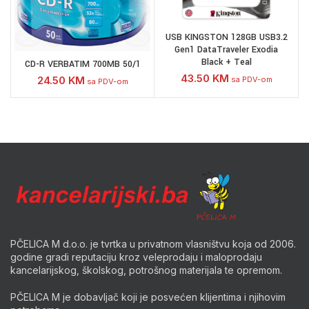
USB KINGSTON 128GB USB3.2
Gen1 DataTraveler Exodia
Black + Teal
CD-R VERBATIM 700MB 50/1
43.50
KM
24.50
KM
sa PDV-om
sa PDV-om
PČELICA M d.o.o. je tvrtka u privatnom vlasništvu koja od 2006.
godine gradi reputaciju kroz veleprodaju i maloprodaju
kancelarijskog, školskog, potrošnog materijala te opremom.
PČELICA M je dobavljač koji je posvećen klijentima i njihovim