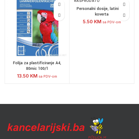
RASPRODATO
Personalni dosije, latinica –
koverta
5.50
KM
sa PDV-om
Folija za plastificiranje A4,
80mic 100/1
13.50
KM
sa PDV-om