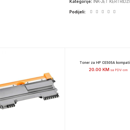
Kategorije:
INK-JET KERTRIDŽI
Podijeli
Toner za HP CE505A kompatib
20.00
KM
sa PDV-om