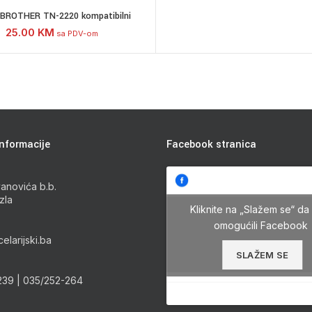
 BROTHER TN-2220 kompatibilni
25.00
KM
sa PDV-om
nformacije
Facebook stranica
anovića b.b.
zla
Kliknite na „Slažem se“ da 
omogućili Facebook
elarijski.ba
SLAŽEM SE
239 | 035/252-264