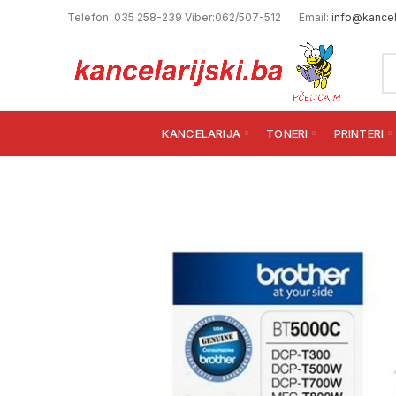
Telefon: 035 258-239 Viber:062/507-512
Email:
info@kancela
KANCELARIJA
TONERI
PRINTERI