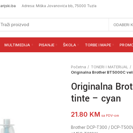
rijski.ba
Adresa: Miška Jovanovića bb, 75000 Tuzla
ODABERI 
MULTIMEDIJA
PISANJE
ŠKOLA
TORBE I MAPE
PROM
Početna
TONERI I MATERIJAL
Originalna Brother BT5000C veli
Originalna Bro
tinte – cyan
21.80
KM
sa PDV-om
Brother DCP-T300 / DCP-T500