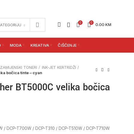
0
0
0.00
KM
KATEGORIJU
O
MODA
KREATIVA
ČIŠĆENJE
ZAMIJENSKI TONERI
INK-JET KERTRIDŽI
ka bočica tinte – cyan
ther BT5000C velika bočica
W / DCP-T700W / DCP-T310 / DCP-T510W / DCP-T710W