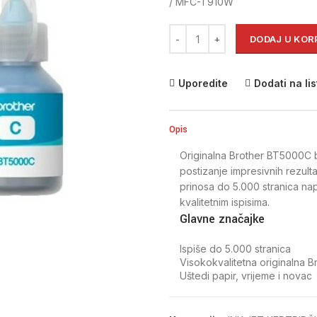
/ MFC-T910W
Originalna Brother BT5000C veli
DODAJ U KOR
Uporedite
Dodati na lis
Opis
Originalna Brother BT5000C b
postizanje impresivnih rezult
prinosa do 5.000 stranica nap
kvalitetnim ispisima.
Glavne značajke
Ispiše do 5.000 stranica
Visokokvalitetna originalna Br
Uštedi papir, vrijeme i novac