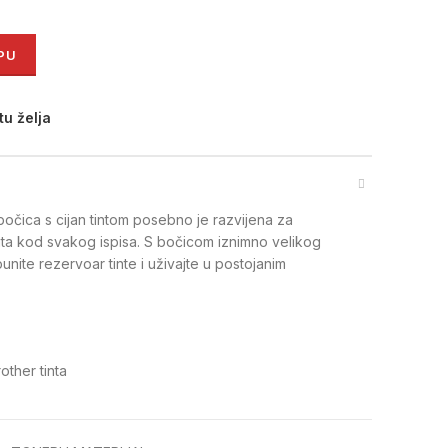
ka bočica tinte – cyan količina
PU
tu želja
očica s cijan tintom posebno je razvijena za
ata kod svakog ispisa. S bočicom iznimno velikog
unite rezervoar tinte i uživajte u postojanim
other tinta