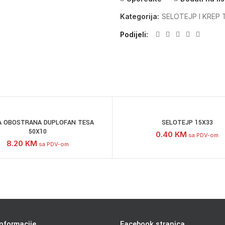
Kategorija:
SELOTEJP I KREP 
Podijeli
A OBOSTRANA DUPLOFAN TESA
SELOTEJP 15X33
50X10
0.40
KM
sa PDV-om
8.20
KM
sa PDV-om
nformacije
Facebook stranica