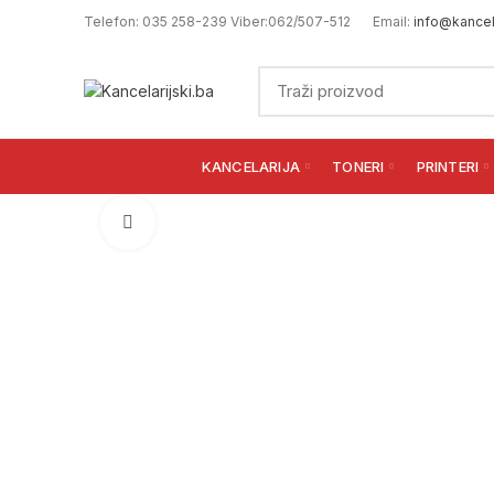
Telefon: 035 258-239 Viber:062/507-512
Email:
info@kancela
KANCELARIJA
TONERI
PRINTERI
Click to enlarge