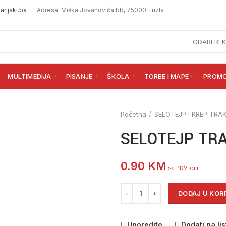
rijski.ba
Adresa: Miška Jovanovića bb, 75000 Tuzla
ODABERI 
MULTIMEDIJA
PISANJE
ŠKOLA
TORBE I MAPE
PROM
Početna
SELOTEJP I KREP TRA
SELOTEJP TRA
0.90
KM
sa PDV-om
SELOTEJP TRAKA 15X66 količi
DODAJ U KOR
Uporedite
Dodati na lis