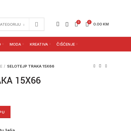
0
0
0.00
KM
KATEGORIJU
O
MODA
KREATIVA
ČIŠĆENJE
KE
SELOTEJP TRAKA 15X66
KA 15X66
na
PU
tu želja