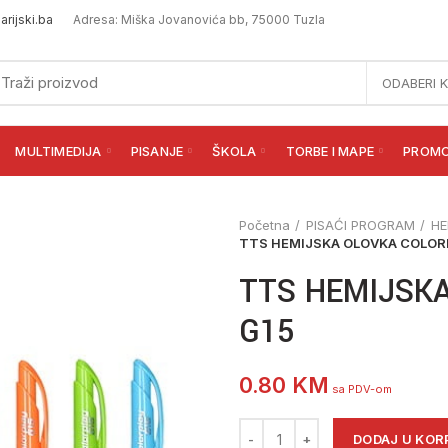
rijski.ba
Adresa: Miška Jovanovića bb, 75000 Tuzla
ODABERI 
MULTIMEDIJA
PISANJE
ŠKOLA
TORBE I MAPE
PROM
Početna
PISAĆI PROGRAM
HE
TTS HEMIJSKA OLOVKA COLOR
TTS HEMIJSK
G15
0.80
KM
sa PDV-om
TTS HEMIJSKA OLOVKA COLORP
DODAJ U KOR