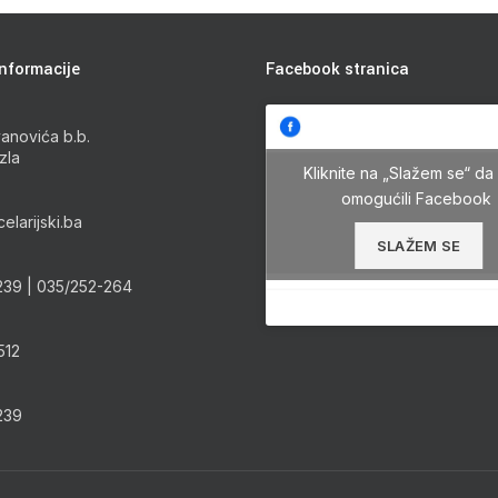
nformacije
Facebook stranica
anovića b.b.
zla
Kliknite na „Slažem se“ da 
omogućili Facebook
elarijski.ba
SLAŽEM SE
239 | 035/252-264
512
239