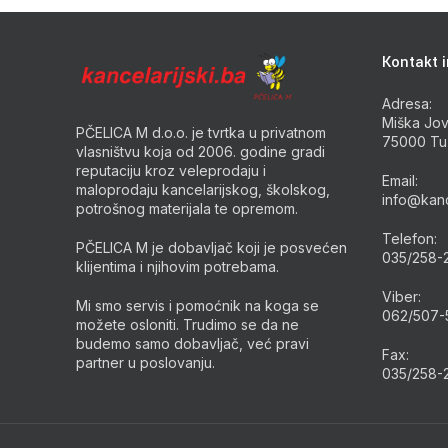
Kontakt i
Adresa:
Miška Jov
PČELICA M d.o.o. je tvrtka u privatnom
75000 Tu
vlasništvu koja od 2006. godine gradi
reputaciju kroz veleprodaju i
Email:
maloprodaju kancelarijskog, školskog,
info@kanc
potrošnog materijala te opremom.
Telefon:
PČELICA M je dobavljač koji je posvećen
035/258-
klijentima i njihovim potrebama.
Viber:
Mi smo servis i pomoćnik na koga se
062/507-
možete osloniti. Trudimo se da ne
budemo samo dobavljač, već pravi
Fax:
partner u poslovanju.
035/258-