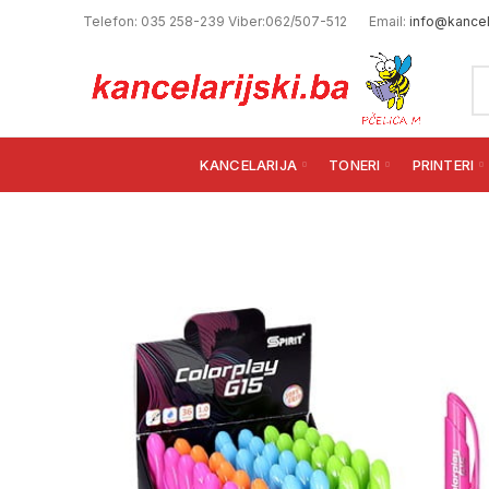
Telefon: 035 258-239 Viber:062/507-512
Email:
info@kancela
KANCELARIJA
TONERI
PRINTERI