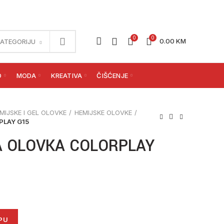
0
0
0.00
KM
KATEGORIJU
O
MODA
KREATIVA
ČIŠĆENJE
MIJSKE I GEL OLOVKE
HEMIJSKE OLOVKE
PLAY G15
A OLOVKA COLORPLAY
LAY G15 količina
PU