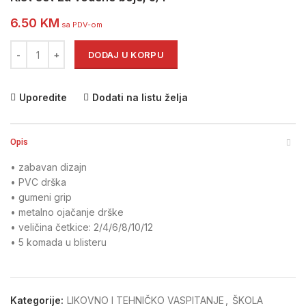
6.50
KM
sa PDV-om
Kist set za vodene boje, 5/1 količina
DODAJ U KORPU
Uporedite
Dodati na listu želja
Opis
• zabavan dizajn
• PVC drška
• gumeni grip
• metalno ojačanje drške
• veličina četkice: 2/4/6/8/10/12
• 5 komada u blisteru
Kategorije:
LIKOVNO I TEHNIČKO VASPITANJE
,
ŠKOLA